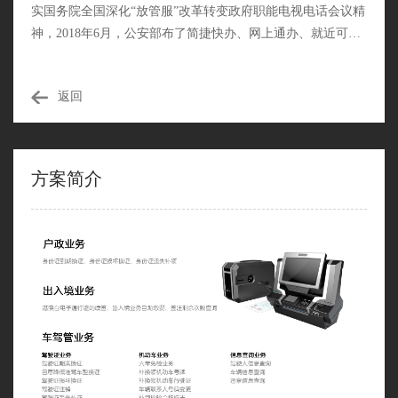
实国务院全国深化“放管服”改革转变政府职能电视电话会议精
神，2018年6月，公安部布了简捷快办、网上通办、就近可办
等20项交通管理“放管服”改革新措施。卓腾科技响应政策要
求，推出便携式综合办证终端。这是以为人民服务为中心，基
返回
于大数据理念而开创的便民服务新模式。该设备具有全自助、
可移动、更便携的特点，可用于针对特定地区、特定人群的流
动办证，满足公安户政业务的便携、便民需要。
方案简介