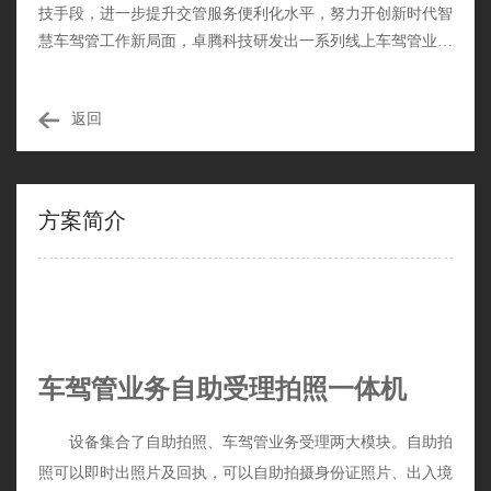
技手段，进一步提升交管服务便利化水平，努力开创新时代智
慧车驾管工作新局面，卓腾科技研发出一系列线上车驾管业务
解决方案，为车主们提供了便捷高效的服务。方案将网络、业
务自助终端、车驾管智行通（微信线上业务受理平台）及电子
返回
照片拍摄整合在一起，在成功解决车驾管业务办理受地方限制
问题，有效解决群众办证过程中“最后一公里”所面临的办证难
题，做到真正的“便民”。
方案简介
车驾管业务自助受理拍照一体机
设备集合了自助拍照、车驾管业务受理两大模块。自助拍
照可以即时出照片及回执，可以自助拍摄身份证照片、出入境